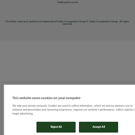
Feeding the world
The Sollio name and symbol are trademarks of Sollio Cooperative Group © Sollio Cooperative Group. All rights
reserved.
This website saves cookies on your computer
We take your privacy seriously. Cookies are used to collect information, which we and our partners use to
enhance and personalize your browsing experience, improve our website’s performance, collect statistics
target advertising.
Reject All
Accept All