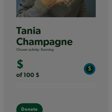
Tania
Champagne
Chosen activity: Running
$
$
of 100 $
Donate